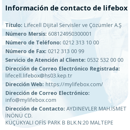
Información de contacto de lifebox
Título:
Lifecell Dijital Servisler ve Çözümler A.Ş
Número Mersis:
608124950300001
Número de Teléfono:
0212 313 10 00
Número de Fax:
0212 313 00 99
Servicio de Atención al Cliente:
0532 532 00 00
Dirección de Correo Electrónico Registrada:
lifecell.lifebox@hs03.kep.tr
Dirección Web:
https://mylifebox.com/
Dirección de Correo Electrónico:
info@mylifebox.com
Dirección de Contacto:
AYDINEVLER MAH.İSMET
İNÖNÜ CD.
KÜÇÜKYALI OFİS PARK B BLK.N:20 MALTEPE