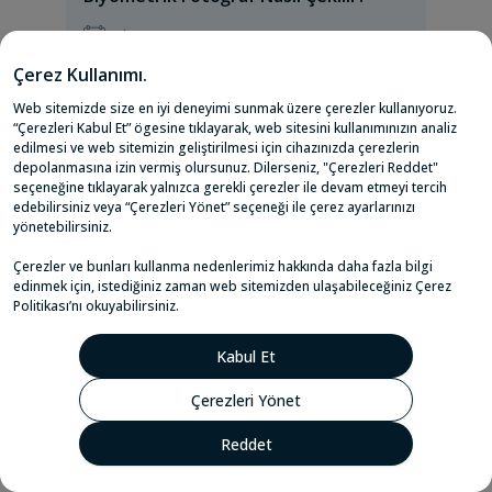
1 Ekim, 2024
Biyometrik fotoğraf, belirli bir
standarta uygun olarak çekilen ve
kimlik tespiti veya belge başvuruları
gibi resmi işlemlerde kullanılan özel bir
fotoğraf türüdür. Kişilerin...
Devamını Oku