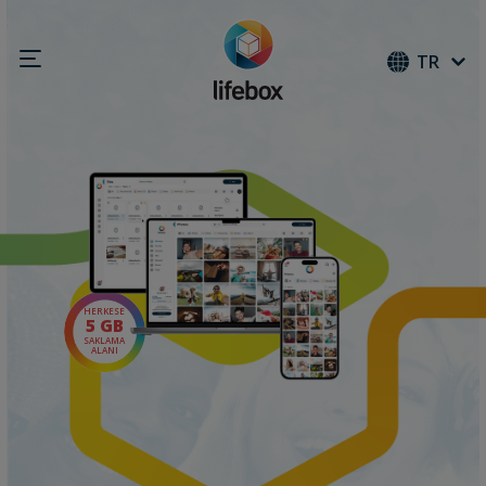
TR
HERKESE
5 GB
SAKLAMA
ALANI