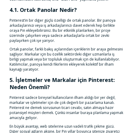
4.1. Ortak Panolar Nedir?
Pinterest’in bir diğer güçlü özelliği de ortak panolar. Bir panoya
arkadaşlarınızı veya iş arkadaşlarınızı davet ederek hep birlikte
oraya Pin ekleyebilirsiniz. Bu bir etkinlik planlarken, bir proje
üzerinde çalışırken veya sadece arkadaşlarla ortak bir zevki
paylaşırken çok işe yarıyor.
Ortak panolar, farklı bakış açılarından içeriklerin bir araya gelmesini
sağlıyor. Markalar için bu özellik sektördeki diğer uzmanlarla iş
birliği yapmak veya bir topluluk oluşturmak için de kullanılabiliyor.
Katılımcılar, panoya kendi fikirlerini ekleyerek kolektif bir ilham
kaynağı yaratıyor.
5. İşletmeler ve Markalar için Pinterest:
Neden Önemli?
Pinterest sadece bireysel kullanıcıların ilham aldığı bir yer değil,
markalar ve işletmeler için de çok değerli bir pazarlama kanalı.
Pinterest ne demek sorusunun ticari cevabı, satın almaya hazır
potansiyel müşteri demek. Çünkü insanlar buraya planlama yapmak
amacıyla geliyor.
En büyük avantajı, web sitelerine uzun vadeli trafik çekme gücü.
Diğer sosyal ağların aksine, bir Pin yıllar boyunca sitenize ziyaretçi