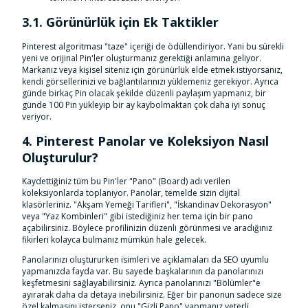
3.1. Görünürlük için Ek Taktikler
Pinterest algoritması "taze" içeriği de ödüllendiriyor. Yani bu sürekli
yeni ve orijinal Pin'ler oluşturmanız gerektiği anlamına geliyor.
Markanız veya kişisel siteniz için görünürlük elde etmek istiyorsanız,
kendi görsellerinizi ve bağlantılarınızı yüklemeniz gerekiyor. Ayrıca
günde birkaç Pin olacak şekilde düzenli paylaşım yapmanız, bir
günde 100 Pin yükleyip bir ay kaybolmaktan çok daha iyi sonuç
veriyor.
4. Pinterest Panolar ve Koleksiyon Nasıl
Oluşturulur?
Kaydettiğiniz tüm bu Pin'ler "Pano" (Board) adı verilen
koleksiyonlarda toplanıyor. Panolar, temelde sizin dijital
klasörleriniz. "Akşam Yemeği Tarifleri", "İskandinav Dekorasyon"
veya "Yaz Kombinleri" gibi istediğiniz her tema için bir pano
açabilirsiniz. Böylece profilinizin düzenli görünmesi ve aradığınız
fikirleri kolayca bulmanız mümkün hale gelecek.
Panolarınızı oluştururken isimleri ve açıklamaları da SEO uyumlu
yapmanızda fayda var. Bu sayede başkalarının da panolarınızı
keşfetmesini sağlayabilirsiniz. Ayrıca panolarınızı "Bölümler"e
ayırarak daha da detaya inebilirsiniz. Eğer bir panonun sadece size
özel kalmasını isterseniz, onu "Gizli Pano" yapmanız yeterli.