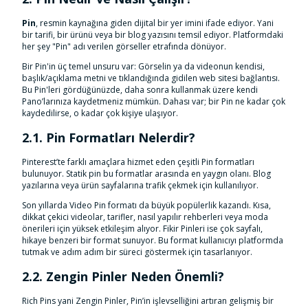
Pin
, resmin kaynağına giden dijital bir yer imini ifade ediyor. Yani
bir tarifi, bir ürünü veya bir blog yazısını temsil ediyor. Platformdaki
her şey "Pin" adı verilen görseller etrafında dönüyor.
Bir Pin'in üç temel unsuru var: Görselin ya da videonun kendisi,
başlık/açıklama metni ve tıklandığında gidilen web sitesi bağlantısı.
Bu Pin'leri gördüğünüzde, daha sonra kullanmak üzere kendi
Pano’larınıza kaydetmeniz mümkün. Dahası var; bir Pin ne kadar çok
kaydedilirse, o kadar çok kişiye ulaşıyor.
2.1. Pin Formatları Nelerdir?
Pinterest’te farklı amaçlara hizmet eden çeşitli Pin formatları
bulunuyor. Statik pin bu formatlar arasında en yaygın olanı. Blog
yazılarına veya ürün sayfalarına trafik çekmek için kullanılıyor.
Son yıllarda Video Pin formatı da büyük popülerlik kazandı. Kısa,
dikkat çekici videolar, tarifler, nasıl yapılır rehberleri veya moda
önerileri için yüksek etkileşim alıyor. Fikir Pinleri ise çok sayfalı,
hikaye benzeri bir format sunuyor. Bu format kullanıcıyı platformda
tutmak ve adım adım bir süreci göstermek için tasarlanıyor.
2.2. Zengin Pinler Neden Önemli?
Rich Pins yani Zengin Pinler, Pin’in işlevselliğini artıran gelişmiş bir