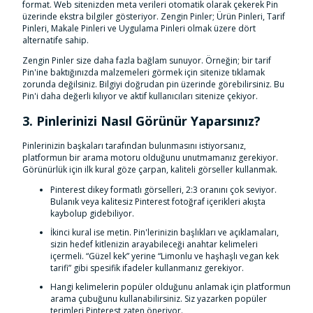
format. Web sitenizden meta verileri otomatik olarak çekerek Pin
üzerinde ekstra bilgiler gösteriyor. Zengin Pinler; Ürün Pinleri, Tarif
Pinleri, Makale Pinleri ve Uygulama Pinleri olmak üzere dört
alternatife sahip.
Zengin Pinler size daha fazla bağlam sunuyor. Örneğin; bir tarif
Pin'ine baktığınızda malzemeleri görmek için sitenize tıklamak
zorunda değilsiniz. Bilgiyi doğrudan pin üzerinde görebilirsiniz. Bu
Pin'i daha değerli kılıyor ve aktif kullanıcıları sitenize çekiyor.
3. Pinlerinizi Nasıl Görünür Yaparsınız?
Pinlerinizin başkaları tarafından bulunmasını istiyorsanız,
platformun bir arama motoru olduğunu unutmamanız gerekiyor.
Görünürlük için ilk kural göze çarpan, kaliteli görseller kullanmak.
Pinterest dikey formatlı görselleri, 2:3 oranını çok seviyor.
Bulanık veya kalitesiz Pinterest fotoğraf içerikleri akışta
kaybolup gidebiliyor.
İkinci kural ise metin. Pin'lerinizin başlıkları ve açıklamaları,
sizin hedef kitlenizin arayabileceği anahtar kelimeleri
içermeli. “Güzel kek” yerine “Limonlu ve haşhaşlı vegan kek
tarifi” gibi spesifik ifadeler kullanmanız gerekiyor.
Hangi kelimelerin popüler olduğunu anlamak için platformun
arama çubuğunu kullanabilirsiniz. Siz yazarken popüler
terimleri Pinterest zaten öneriyor.