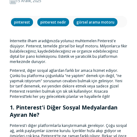
15 Aralık, 2025
pinterest
pinterest nedir
görsel arama motoru
İnternette ilham aradığınızda yolunuz muhtemelen Pinterest'e
düşüyor. Pinterest, temelde görsel bir keşif motoru. Milyonlarca fikir
bulabileceğiniz, kaydedebileceğiniz ve organize edebileceğiniz
dijital bir pano koleksiyonu. Estetik ve yaratıcılık bu platformun
merkezinde duruyor.
Pinterest, diğer sosyal ağlardan farklı bir amaca hizmet ediyor.
Çünkü bu platforma çoğunlukla "ne yaptım" demek için değil, "ne
yapmak istiyorum" sorusunun cevabını bulmak için geliniyor. Yeni
bir tarif denemek, evi yeniden dekore etmek veya sadece güzel
Pinterest resimleri bulmak için sık sık kullanılıyor. Kısacası
Pinterest’teki her şey gelecekteki planlar ve hayallerle ilgili!
1. Pinterest'i Diğer Sosyal Medyalardan
Ayıran Ne?
Pinterest'i diğer platformlarla karıştırmamak gerekiyor. Çoğu sosyal
ağ, anlık paylaşımlar üzerine kurulu. İçerikler hızla akıp gidiyor ve
ömürleri çok kısa. Pinterest'te ise zaman farklı işliyor. Birkaç yıl önce