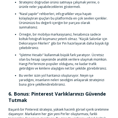
Stratejiniz doğrudan ürünü satmaya çalışmak yerine, o
ürünle neler yapabileceklerini göstermeli.
“Nasıl yapılır” rehberleri, infografikler veya hayatı
kolaylaştıran ipuçları bu platformda en çok sevilen içerikler.
Ürününüzü bu değerli içeriğin bir parçası olarak
sunmalısınız.
Örneğin, bir mobilya markasıysanız, hesabınıza sadece
koltuk fotoğrafı koymanız yeterli olmaz. "Küçük Salonlar için
Dekorasyon Fikirleri" gibi bir Pin hazırlayarak daha büyük ilgi
çekebilirsiniz.
"İşletme Hesabı" kullanmak büyük fark yaratıyor. Ücretsiz
olan bu hesap sayesinde analitik verilere ulaşmak mümkün.
Hangi Pin'lerinizin popüler olduğunu, ne kadar trafik
getirdiğini ve kimlere ulaştığını net bir şekilde görebilirsiniz.
Bu veriler sizin yol haritanızı oluşturuyor. Neyin işe
yaradığını, insanların neleri sevdiğini anlayarak stratejinizi
buna göre şekillendirebilirsiniz.
6. Bonus: Pinterest Varlıklarınızı Güvende
Tutmak
Başarılı bir Pinterest stratejisi, yüksek hacimli görsel içerik üretimine
dayanıyor. Markaların her gün yeni Pin'ler oluşturması, farklı