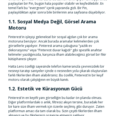
paylaşılan bir Pin, bugün hala popüler olabilir ve keşfedilebilir. En
temel fark bu "evergreen” içerik yapısında gizli. Bir Pin,
paylaşıldıktan aylar sonra bile birilerinin ana sayfasına düşebiliyor.
1.1. Sosyal Medya Değil, Görsel Arama
Motoru
Pinterest'in işleyişi geleneksel bir sosyal ağdan çok bir arama
motoruna benziyor. Ancak burada aramalar kelimelerden çok
görsellerle yapılıyor. Pinterest arama çubuğuna "yazlık ev
dekorasyonu" veya "Pinterest duvar kağıdı" gibi spesifik anahtar
kelimeler yazdığınızda, karşınıza ilham alabileceğiniz görsel bir fikir
kütüphanesi çıkıyor.
Hatta Lens özelliği sayesinde telefon kameranızla çevrenizdeki bir
nesneyi taratıp saniyeler içinde o nesneden yola çıkarak oluşturulan
farklı fikirlerden ilham alabilirsiniz. Bu özellik, Pinterest'in bir keşif
motoru olarak çalıştığının en büyük kanıtı.
1.2. Estetik ve Kürasyonun Gücü
Pinterest'in en keyifli yanı görselliğin bu kadar ön planda olması.
Diğer platformlardaki o anlık, filtresiz akışın tersine, buradaki her
bir kare size ilham vermek için özenle seçilmiş gibi duruyor. Zaten
platformun amacı da tam olarak bu. Sizin çeşitli fikirlerden ilham
almanızı ve bu fikirlerinizi organize etmenizi sağlıyor.