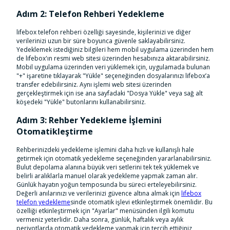
Adım 2: Telefon Rehberi Yedekleme
lifebox telefon rehberi özelliği sayesinde, kişilerinizi ve diğer
verilerinizi uzun bir süre boyunca güvenle saklayabilirsiniz.
Yedeklemek istediğiniz bilgileri hem mobil uygulama üzerinden hem
de lifebox'ın resmi web sitesi üzerinden hesabınıza aktarabilirsiniz.
Mobil uygulama üzerinden veri yüklemek için, uygulamada bulunan
"+" işaretine tıklayarak "Yükle" seçeneğinden dosyalarınızı lifebox’a
transfer edebilirsiniz. Aynı işlemi web sitesi üzerinden
gerçekleştirmek için ise ana sayfadaki "Dosya Yükle" veya sağ alt
köşedeki "Yükle" butonlarını kullanabilirsiniz.
Adım 3: Rehber Yedekleme İşlemini
Otomatikleştirme
Rehberinizdeki yedekleme işlemini daha hızlı ve kullanışlı hale
getirmek için otomatik yedekleme seçeneğinden yararlanabilirsiniz.
Bulut depolama alanına büyük veri setlerini tek tek yüklemek ve
belirli aralıklarla manuel olarak yedekleme yapmak zaman alır.
Günlük hayatın yoğun temposunda bu süreci erteleyebilirsiniz.
Değerli anılarınızı ve verilerinizi güvence altına almak için
lifebox
telefon yedekleme
sinde otomatik işlevi etkinleştirmek önemlidir. Bu
özelliği etkinleştirmek için "Ayarlar" menüsünden ilgili komutu
vermeniz yeterlidir. Daha sonra, günlük, haftalık veya aylık
periyotlarda otomatik yedekleme yapmak için tercih ettiğiniz