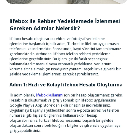
lifebox ile Rehber Yedeklemede İzlenmesi
Gereken Adımlar Nelerdir?
lifebox hesabı oluşturarak rehber ve fotoğraf yedekleme
işlemlerine başlamak için ilk adım, Turkcell'in lifebox uygulamasını
telefonunuza indirmektir. Sonrasında, kayıt sürecini tamamlamanız
gerekmektedir. Ardından, lifebox telefon rehberi yedekleme
işlemlerine geçebilirsiniz. Bu işlem için iki farklı seçeneğiniz
bulunmaktadır: manuel veya otomatik yedekleme. Verilerinizi
koruma altına almak için istediğiniz yöntemi seçebilir ve güvenli bir
şekilde yedekleme işlemlerinizi gerçekleştirebilirsiniz.
Adım 1: Hızlı ve Kolay lifebox Hesabı Oluşturma
İlk adım olarak,
lifebox kullanımı
için bir hesap oluşturmanız gerekir.
Hesabınızı oluşturmak ve giriş yapmak için lifebox uygulamasını
Google Play ve App Store'dan akıllı cihazınıza indirebilirsiniz.
Uygulamayı başarıyla yükledikten sonra e-posta adresi ve telefon
numarası gibi kişisel bilgilerinizi kullanarak bir hesap
oluşturabilirsiniz.Turkcell lifebox hesabınızı başarılı bir şekilde
oluşturduktan sonra belirlediğiniz bilgiler ve şifrenizle uygulamaya
giriş yapabilirsiniz.