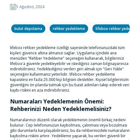
1 Ağustos, 2024
bulut depolama
rehber yedekleme
lifebox rehber yedeklem
lifebox rehber yedekleme özelliği sayesinde telefonunuzdaki tüm
kişileri güvence altına almanızı sağlar. Uygulama içindeki ana
menüden "Rehber Yedekleme" seçeneğini kullanarak, bilgilerinizi
lifebox'a güvenle yedekleyebilir ve istediğiniz zaman bilgisayarınıza
indirebilirsiniz. Yedeklediğiniz verileri geri almak için "Geri Yükle"
seçeneğini kullanmanız yeterlidir. lifebox rehber yedekleme
kapasitesi en fazla 25.000 kişi bilgisini destekler. Kişisel bilgilerinizin
güvenliğini ön planda tutmak için bu basit adımları takip ederek veri
kaybı riskini en aza indirebilirsiniz.
Numaraları Yedeklemenin Önemi:
Rehberinizi Neden Yedeklemelisiniz?
Numaralarınızı düzenli olarak yedeklemenin önemli birkaç nedeni
bulunur. Cep telefonunuzun kaybolması, çalınması veya bozulması
gibi durumlarla karşılaşabilirsiniz, bu da rehberinizdeki numaraların
kaybolma riskini artırır. Yedekleme yaparak, bu verileri güvenli bir